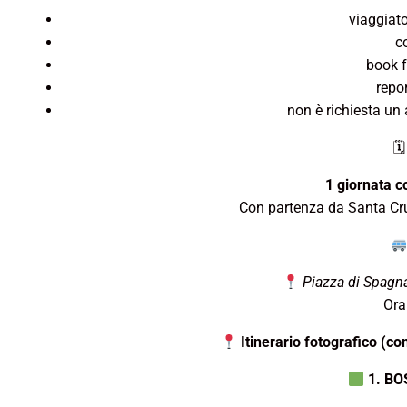
viaggiato
c
book f
repo
non è richiesta un
🗓
1 giornata c
Con partenza da Santa Cruz
Piazza di Spagna
Ora
Itinerario fotografico (co
1. BO