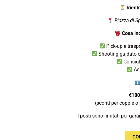
Rientr
Piazza di S
Cosa inc
Pick-up e trasp
Shooting guidato c
Consigli
Ac
€180
(sconti per coppie o 
I posti sono limitati per gar
CO