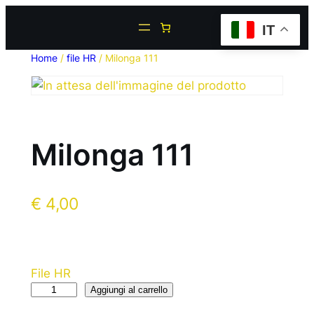
IT
Home
/
file HR
/ Milonga 111
Milonga 111
€
4,00
File HR
Aggiungi al carrello