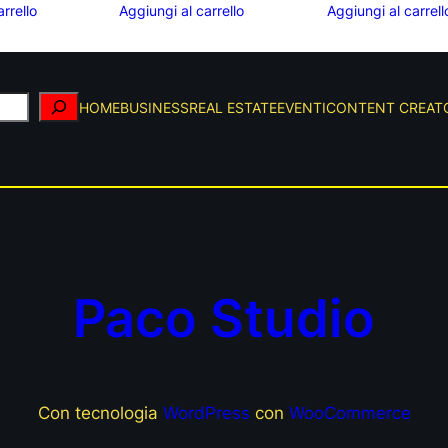
rrello
Aggiungi al carrello
Aggiungi al carrell
HOME
BUSINESS
REAL ESTATE
EVENTI
CONTENT CREAT
Paco Studio
Con tecnologia
WordPress
con
WooCommerce