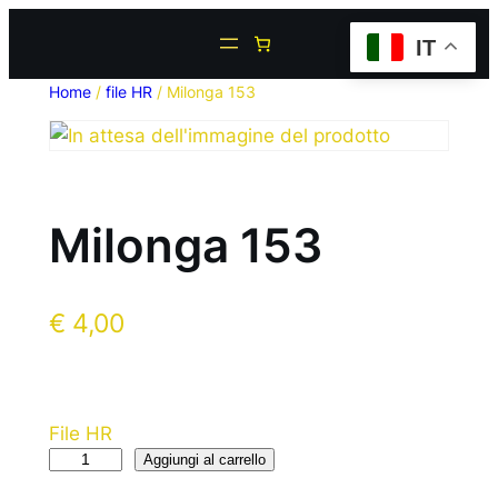
IT
Home
/
file HR
/ Milonga 153
Milonga 153
€
4,00
File HR
Aggiungi al carrello