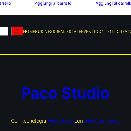
rrello
Aggiungi al carrello
Aggiungi al carrell
HOME
BUSINESS
REAL ESTATE
EVENTI
CONTENT CREAT
Paco Studio
Con tecnologia
WordPress
con
WooCommerce