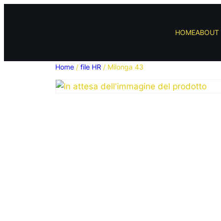
HOME
ABOUT 
Home
/
file HR
/ Milonga 43