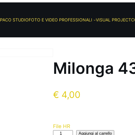
PACO STUDIO
FOTO E VIDEO PROFESSIONALI
VISUAL PROJECT
C
Milonga 4
€
4,00
File HR
Aggiungi al carrello