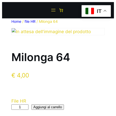
IT
Home
/
file HR
/ Milonga 64
Milonga 64
€
4,00
File HR
Aggiungi al carrello