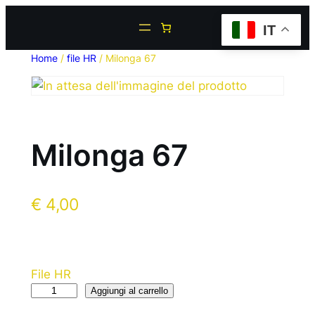
IT
Home
/
file HR
/ Milonga 67
Milonga 67
€
4,00
File HR
Aggiungi al carrello