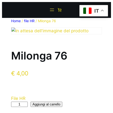
IT
Home
/
file HR
/ Milonga 76
Milonga 76
€
4,00
File HR
Aggiungi al carrello